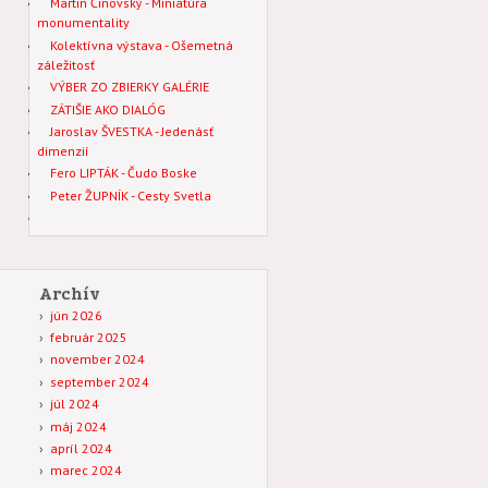
Martin Činovský - Miniatúra
monumentality
Kolektívna výstava - Ošemetná
záležitosť
VÝBER ZO ZBIERKY GALÉRIE
ZÁTIŠIE AKO DIALÓG
Jaroslav ŠVESTKA - Jedenásť
dimenzií
Fero LIPTÁK - Čudo Boske
Peter ŽUPNÍK - Cesty Svetla
Archív
jún 2026
február 2025
november 2024
september 2024
júl 2024
máj 2024
apríl 2024
marec 2024