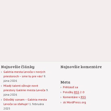
Najnovšie články
Najnovšie komentáre
Galéria mesta Levoča v nových
priestoroch – sme tu pre vás!
9.
júna 2026
Meta
Mladý talent oživuje nové
Prihlásiť sa
priestory Galérie mesta Levoča
9.
Položky
RSS
2.0
júna 2026
Komentáre v
RSS
Dôležitý oznam – Galéria mesta
sk.WordPress.org
Levoča sa sťahuje!
1. februára
2025