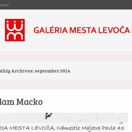
NTAKT
ta Levoča
stóriou.
thly Archives:
september 2014
dam Macko