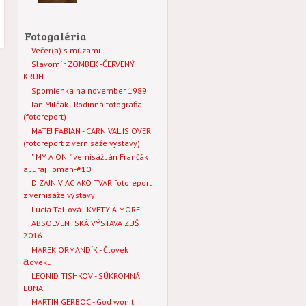
Fotogaléria
Večer(a) s múzami
Slavomír ZOMBEK -ČERVENÝ
KRUH
Spomienka na november 1989
Ján Milčák - Rodinná fotografia
(fotoreport)
MATEJ FABIAN - CARNIVAL IS OVER
(fotoreport z vernisáže výstavy)
" MY A ONI" vernisáž Ján Frančák
a Juraj Toman-#10
DIZAJN VIAC AKO TVAR fotoreport
z vernisáže výstavy
Lucia Tallová - KVETY A MORE
ABSOLVENTSKÁ VÝSTAVA ZUŠ
2016
MAREK ORMANDÍK - Človek
človeku
LEONID TISHKOV - SÚKROMNÁ
LUNA
MARTIN GERBOC - God won't