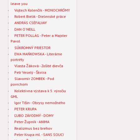
leave you
Vojtech Kolenčík - MONOCHRÓMY
Robert Bielik - Dielenské práce
ANDRÁS CSÉFALVAY
DAN O'NEILL
PETER POLLÁG - Peter a Majster
Pavol
SÚKROMNÝ PRIESTOR
EWA MAŃKOWSKA - Literárne
portréty
Vlasta Žáková - Zošité dievča
Petr Veselý - Škvíra
Slavomír ZOMBEK - Pod
povrchom
Kolektívna výstava k 5. výročiu
GML
Igor Tišin - Obrysy nemožného
PETER KRUPA
ĽUBO ZÁVODNÝ - DOMY
Peter Župník - ANIMA
Realizmus bez brehov
Peter Krupa ml. - SANS SOUCI