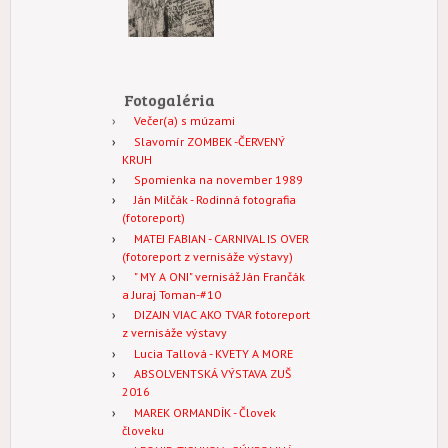
Fotogaléria
Večer(a) s múzami
Slavomír ZOMBEK -ČERVENÝ
KRUH
Spomienka na november 1989
Ján Milčák - Rodinná fotografia
(fotoreport)
MATEJ FABIAN - CARNIVAL IS OVER
(fotoreport z vernisáže výstavy)
" MY A ONI" vernisáž Ján Frančák
a Juraj Toman-#10
DIZAJN VIAC AKO TVAR fotoreport
z vernisáže výstavy
Lucia Tallová - KVETY A MORE
ABSOLVENTSKÁ VÝSTAVA ZUŠ
2016
MAREK ORMANDÍK - Človek
človeku