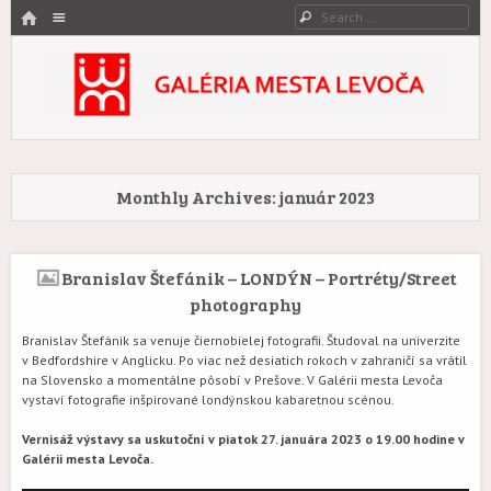
HOME
Menu
Search
SKIP TO CONTENT
Galéria mesta Levoča
Umenie zovreté históriou.
Monthly Archives:
január 2023
Branislav Štefánik – LONDÝN – Portréty/Street
photography
Branislav Štefánik sa venuje čiernobielej fotografii. Študoval na univerzite
v Bedfordshire v Anglicku. Po viac než desiatich rokoch v zahraničí sa vrátil
na Slovensko a momentálne pôsobí v Prešove. V Galérii mesta Levoča
vystaví fotografie inšpirované londýnskou kabaretnou scénou.
Vernisáž výstavy sa uskutoční v piatok 27. januára 2023 o 19.00 hodine v
Galérii mesta Levoča.