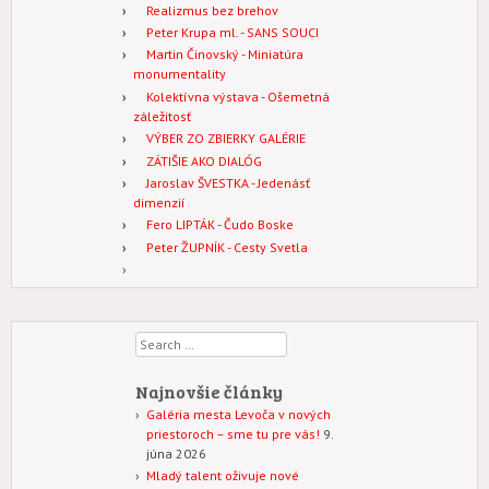
Realizmus bez brehov
Peter Krupa ml. - SANS SOUCI
Martin Činovský - Miniatúra
monumentality
Kolektívna výstava - Ošemetná
záležitosť
VÝBER ZO ZBIERKY GALÉRIE
ZÁTIŠIE AKO DIALÓG
Jaroslav ŠVESTKA - Jedenásť
dimenzií
Fero LIPTÁK - Čudo Boske
Peter ŽUPNÍK - Cesty Svetla
Search
Najnovšie články
Galéria mesta Levoča v nových
priestoroch – sme tu pre vás!
9.
júna 2026
Mladý talent oživuje nové