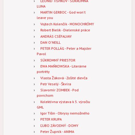
LEONID TISHKOV - SÚKROMNÁ
LUNA
MARTIN GERBOC - God won't
leave you
Vojtech Kolenčík - MONOCHRÓMY
Robert Bielik - Dielenské práce
ANDRÁS CSÉFALVAY
DAN O'NEILL
PETER POLLÁG - Peter a Majster
Pavol
SÚKROMNÝ PRIESTOR
EWA MAŃKOWSKA - Literárne
portréty
Vlasta Žáková - Zošité dievča
Petr Veselý - Škvíra
Slavomír ZOMBEK - Pod
povrchom
Kolektívna výstava k 5. výročiu
GML
Igor Tišin - Obrysy nemožného
PETER KRUPA
ĽUBO ZÁVODNÝ - DOMY
Peter Župník - ANIMA