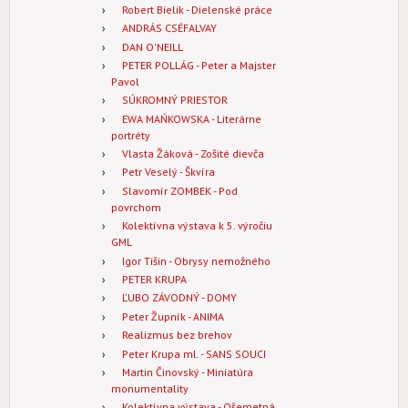
Robert Bielik - Dielenské práce
ANDRÁS CSÉFALVAY
DAN O'NEILL
PETER POLLÁG - Peter a Majster
Pavol
SÚKROMNÝ PRIESTOR
EWA MAŃKOWSKA - Literárne
portréty
Vlasta Žáková - Zošité dievča
Petr Veselý - Škvíra
Slavomír ZOMBEK - Pod
povrchom
Kolektívna výstava k 5. výročiu
GML
Igor Tišin - Obrysy nemožného
PETER KRUPA
ĽUBO ZÁVODNÝ - DOMY
Peter Župník - ANIMA
Realizmus bez brehov
Peter Krupa ml. - SANS SOUCI
Martin Činovský - Miniatúra
monumentality
Kolektívna výstava - Ošemetná