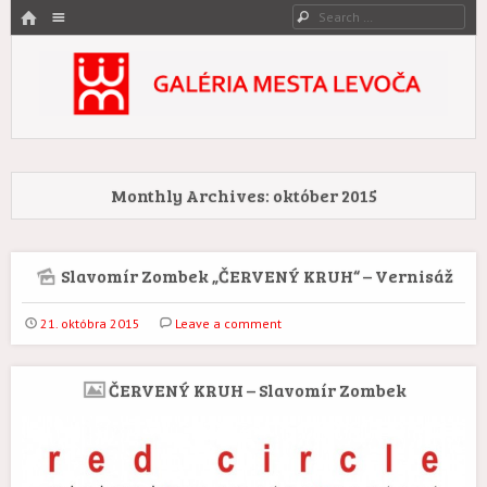
HOME
Menu
Search
SKIP TO CONTENT
Galéria mesta Levoča
Umenie zovreté históriou.
Monthly Archives:
október 2015
Slavomír Zombek „ČERVENÝ KRUH“ – Vernisáž
21. októbra 2015
Leave a comment
ČERVENÝ KRUH – Slavomír Zombek