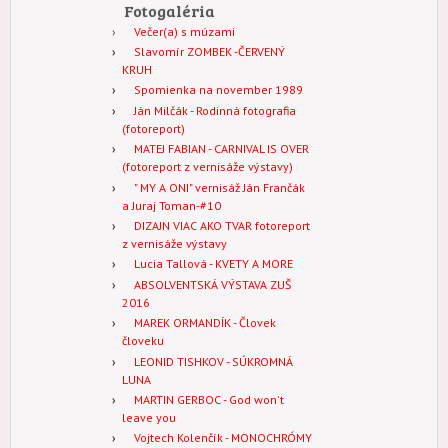
Fotogaléria
Večer(a) s múzami
Slavomír ZOMBEK -ČERVENÝ
KRUH
Spomienka na november 1989
Ján Milčák - Rodinná fotografia
(fotoreport)
MATEJ FABIAN - CARNIVAL IS OVER
(fotoreport z vernisáže výstavy)
" MY A ONI" vernisáž Ján Frančák
a Juraj Toman-#10
DIZAJN VIAC AKO TVAR fotoreport
z vernisáže výstavy
Lucia Tallová - KVETY A MORE
ABSOLVENTSKÁ VÝSTAVA ZUŠ
2016
MAREK ORMANDÍK - Človek
človeku
LEONID TISHKOV - SÚKROMNÁ
LUNA
MARTIN GERBOC - God won't
leave you
Vojtech Kolenčík - MONOCHRÓMY