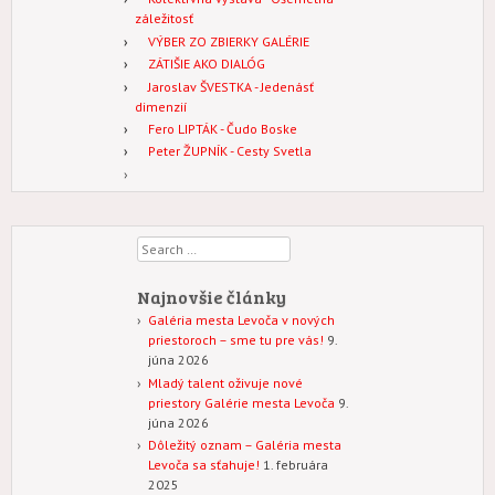
záležitosť
VÝBER ZO ZBIERKY GALÉRIE
ZÁTIŠIE AKO DIALÓG
Jaroslav ŠVESTKA - Jedenásť
dimenzií
Fero LIPTÁK - Čudo Boske
Peter ŽUPNÍK - Cesty Svetla
Search
Najnovšie články
Galéria mesta Levoča v nových
priestoroch – sme tu pre vás!
9.
júna 2026
Mladý talent oživuje nové
priestory Galérie mesta Levoča
9.
júna 2026
Dôležitý oznam – Galéria mesta
Levoča sa sťahuje!
1. februára
2025