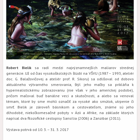
Robert Bielik
sa radí medzi najvýznamnejších maliarov strednej
generácie. Už od čias vysokoškolských štúdií na VŠVU (1987 – 1993, ateliér
doc. G. Balažovičovej a ateliér prof. R. Sikoru) sa odlišoval od dobovo
aktuálneho výtvarného smerovania, štýl jeho maľby sa prikláňa k
hyperrealistickému zobrazovaniu (nie však v jeho americkej podobe),
pričom maľoval buď banálne veci a skutočnosti, a alebo sa venoval
témam, ktoré by sme mohli označiť za vysoké ako smútok, utrpenie či
smrť. Bielik je zároveň básnikom a cestovateľom, známe sú jeho
dlhodobé, niekoľkomesačné pobyty v Ázii a Afrike, na základe ktorých
napísal dva filozofické cestopisy Sansília (2006) a Zanzibar (2011).
Výstava potrvá od 10. 3. – 31. 3. 2017