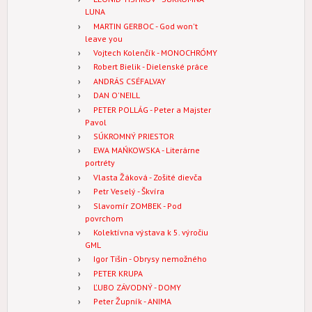
LUNA
MARTIN GERBOC - God won't
leave you
Vojtech Kolenčík - MONOCHRÓMY
Robert Bielik - Dielenské práce
ANDRÁS CSÉFALVAY
DAN O'NEILL
PETER POLLÁG - Peter a Majster
Pavol
SÚKROMNÝ PRIESTOR
EWA MAŃKOWSKA - Literárne
portréty
Vlasta Žáková - Zošité dievča
Petr Veselý - Škvíra
Slavomír ZOMBEK - Pod
povrchom
Kolektívna výstava k 5. výročiu
GML
Igor Tišin - Obrysy nemožného
PETER KRUPA
ĽUBO ZÁVODNÝ - DOMY
Peter Župník - ANIMA