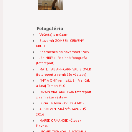
Fotogaléria
Večer(a) s múzami
Slavomír ZOMBEK -ČERVENÝ
KRUH
Spomienka na november 1989
Ján Milčák - Rodinná fotografia
(fotoreport)
MATEJ FABIAN - CARNIVAL IS OVER
(fotoreport z vernisáže výstavy)
" MY A ONI" vernisáž Ján Frančák
a Juraj Toman-#10
DIZAJN VIAC AKO TVAR fotoreport
z vernisáže výstavy
Lucia Tallová - KVETY A MORE
ABSOLVENTSKÁ VÝSTAVA ZUŠ
2016
MAREK ORMANDÍK - Človek
človeku
LEONID TISHKOV - SÚKROMNÁ