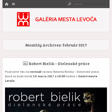
HOME
Menu
Search
SKIP TO CONTENT
Galéria mesta Levoča
Umenie zovreté históriou.
Monthly Archives:
február 2017
Robert Bielik – Dielenské práce
Pozývame Vás na
vernisáž
výstavy Roberta Bielika – Dielenské práce,
ktorá sa bude konať
10. marca 2017 o 18.00
hodine v
Galérii mesta
Levoča
.