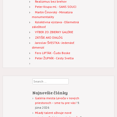
Realizmus bez brehov
Peter Krupa ml. - SANS SOUCI
Martin Činovský - Miniatúra
monumentality
Kolektívna výstava - Ošemetná
záležitosť
VÝBER ZO ZBIERKY GALÉRIE
ZÁTIŠIE AKO DIALÓG
Jaroslav ŠVESTKA - Jedenásť
dimenzií
Fero LIPTÁK - Čudo Boske
Peter ŽUPNÍK - Cesty Svetla
Search
Najnovšie články
Galéria mesta Levoča v nových
priestoroch – sme tu pre vás!
9.
júna 2026
Mladý talent oživuje nové