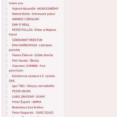
leave you
Vojtech Kolenčík - MONOCHRÓMY
Robert Bielik - Dielenské práce
ANDRÁS CSÉFALVAY
DAN O'NEILL
PETER POLLÁG - Peter a Majster
Pavol
SÚKROMNÝ PRIESTOR
EWA MAŃKOWSKA - Literárne
portréty
Vlasta Žáková - Zošité dievča
Petr Veselý - Škvíra
Slavomír ZOMBEK - Pod
povrchom
Kolektívna výstava k 5. výročiu
GML
Igor Tišin - Obrysy nemožného
PETER KRUPA
ĽUBO ZÁVODNÝ - DOMY
Peter Župník - ANIMA
Realizmus bez brehov
Peter Krupa ml. - SANS SOUCI