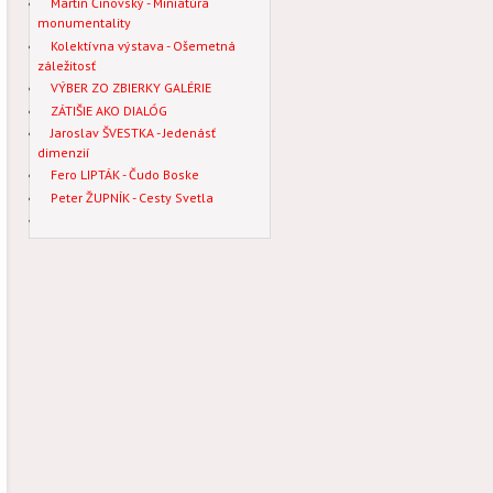
Martin Činovský - Miniatúra
monumentality
Kolektívna výstava - Ošemetná
záležitosť
VÝBER ZO ZBIERKY GALÉRIE
ZÁTIŠIE AKO DIALÓG
Jaroslav ŠVESTKA - Jedenásť
dimenzií
Fero LIPTÁK - Čudo Boske
Peter ŽUPNÍK - Cesty Svetla