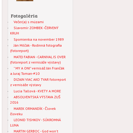
Fotogaléria
Večer(a) s múzami
Slavomír ZOMBEK -ČERVENÝ
KRUH
Spomienka na november 1989
Ján Milčák - Rodinná fotografia
(fotoreport)
MATEJ FABIAN - CARNIVAL IS OVER
(fotoreport z vernisáže výstavy)
" MY A ONI" vernisáž Ján Frančák
a Juraj Toman-#10
DIZAJN VIAC AKO TVAR fotoreport
z vernisáže výstavy
Lucia Tallová - KVETY A MORE
ABSOLVENTSKÁ VÝSTAVA ZUŠ
2016
MAREK ORMANDÍK - Človek
človeku
LEONID TISHKOV - SÚKROMNÁ
LUNA
MARTIN GERBOC - God won't