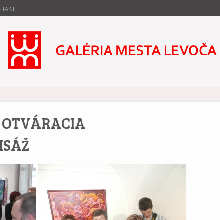
NTAKT
ta Levoča
stóriou.
A OTVÁRACIA
ISÁŽ