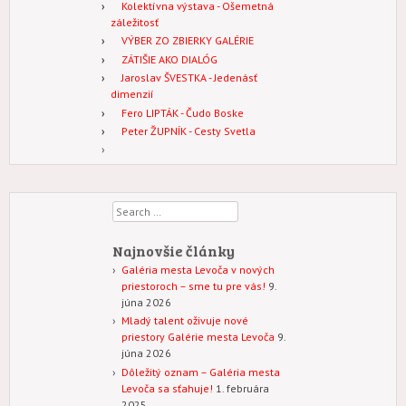
Kolektívna výstava - Ošemetná
záležitosť
VÝBER ZO ZBIERKY GALÉRIE
ZÁTIŠIE AKO DIALÓG
Jaroslav ŠVESTKA - Jedenásť
dimenzií
Fero LIPTÁK - Čudo Boske
Peter ŽUPNÍK - Cesty Svetla
Search
Najnovšie články
Galéria mesta Levoča v nových
priestoroch – sme tu pre vás!
9.
júna 2026
Mladý talent oživuje nové
priestory Galérie mesta Levoča
9.
júna 2026
Dôležitý oznam – Galéria mesta
Levoča sa sťahuje!
1. februára
2025