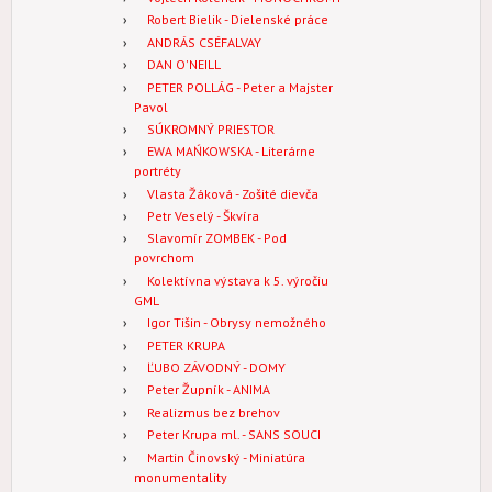
Robert Bielik - Dielenské práce
ANDRÁS CSÉFALVAY
DAN O'NEILL
PETER POLLÁG - Peter a Majster
Pavol
SÚKROMNÝ PRIESTOR
EWA MAŃKOWSKA - Literárne
portréty
Vlasta Žáková - Zošité dievča
Petr Veselý - Škvíra
Slavomír ZOMBEK - Pod
povrchom
Kolektívna výstava k 5. výročiu
GML
Igor Tišin - Obrysy nemožného
PETER KRUPA
ĽUBO ZÁVODNÝ - DOMY
Peter Župník - ANIMA
Realizmus bez brehov
Peter Krupa ml. - SANS SOUCI
Martin Činovský - Miniatúra
monumentality