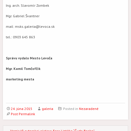
Ing. arch. Slavomír Zombek
Mgr. Gabriel Švantner
mail: msks.galeria@levoca.sk
tel.: 0903 645 863
Správu vydalo Mesto Levoča
Mgr. Kamil Tomčofčík
marketing mesta
24. júna 2015
galeria
Posted in
Nezaradené
Post Permalink
←
Vernisáž autorskej výstavy Fera Liptáka “Čudo Boske”