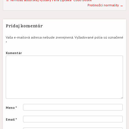
Post navigation
Protinožci normality
→
Pridaj komentár
Vaša e-mailová adresa nebude zverejnená.
Vyžadované polia sú označené
*
Komentár
Meno
*
Email
*