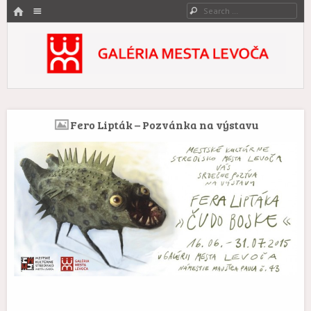
HOME
Menu
Search
SKIP TO CONTENT
Galéria mesta Levoča
Umenie zovreté históriou.
Fero Lipták – Pozvánka na výstavu