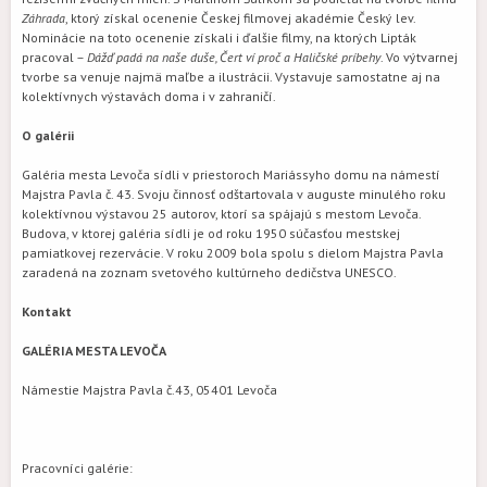
Záhrada
, ktorý získal ocenenie Českej filmovej akadémie Český lev.
Nominácie na toto ocenenie získali i ďalšie filmy, na ktorých Lipták
pracoval –
Dážď padá na naše duše, Čert ví proč a Haličské príbehy
. Vo výtvarnej
tvorbe sa venuje najmä maľbe a ilustrácii. Vystavuje samostatne aj na
kolektívnych výstavách doma i v zahraničí.
O galérii
Galéria mesta Levoča sídli v priestoroch Mariássyho domu na námestí
Majstra Pavla č. 43. Svoju činnosť odštartovala v auguste minulého roku
kolektívnou výstavou 25 autorov, ktorí sa spájajú s mestom Levoča.
Budova, v ktorej galéria sídli je od roku 1950 súčasťou mestskej
pamiatkovej rezervácie. V roku 2009 bola spolu s dielom Majstra Pavla
zaradená na zoznam svetového kultúrneho dedičstva UNESCO.
Kontakt
GALÉRIA MESTA LEVOČA
Námestie Majstra Pavla č.43, 05401 Levoča
Pracovníci galérie: