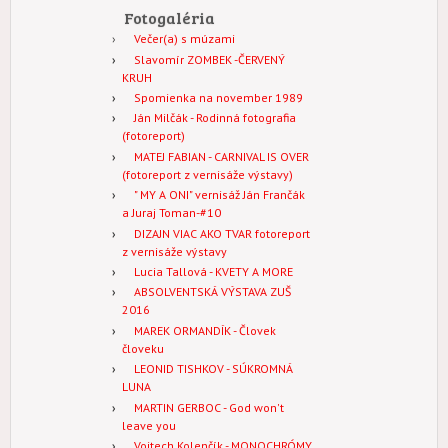
Fotogaléria
Večer(a) s múzami
Slavomír ZOMBEK -ČERVENÝ
KRUH
Spomienka na november 1989
Ján Milčák - Rodinná fotografia
(fotoreport)
MATEJ FABIAN - CARNIVAL IS OVER
(fotoreport z vernisáže výstavy)
" MY A ONI" vernisáž Ján Frančák
a Juraj Toman-#10
DIZAJN VIAC AKO TVAR fotoreport
z vernisáže výstavy
Lucia Tallová - KVETY A MORE
ABSOLVENTSKÁ VÝSTAVA ZUŠ
2016
MAREK ORMANDÍK - Človek
človeku
LEONID TISHKOV - SÚKROMNÁ
LUNA
MARTIN GERBOC - God won't
leave you
Vojtech Kolenčík - MONOCHRÓMY