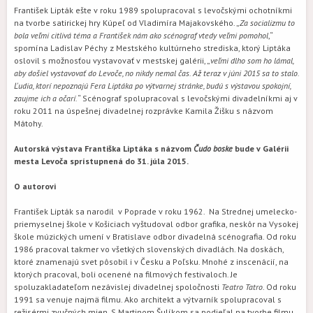
František Lipták ešte v roku 1989 spolupracoval s levočskými ochotníkmi
na tvorbe satirickej hry Kúpeľ od Vladimíra Majakovského. „
Za socializmu to
bola veľmi citlivá téma a František nám ako scénograf vtedy veľmi pomohol
,“
spomína Ladislav Péchy z Mestského kultúrneho strediska, ktorý Liptáka
oslovil s možnosťou vystavovať v mestskej galérii, „
veľmi dlho som ho lámal,
aby došiel vystavovať do Levoče, no nikdy nemal čas. Až teraz v júni 2015 sa to stalo.
Ľudia, ktorí nepoznajú Fera Liptáka po výtvarnej stránke, budú s výstavou spokojní,
zaujme ich a očarí.
“ Scénograf spolupracoval s levočskými divadelníkmi aj v
roku 2011 na úspešnej divadelnej rozprávke Kamila Žišku s názvom
Mátohy.
Autorská výstava Františka Liptáka s názvom
Čudo boske
bude v Galérii
mesta Levoča sprístupnená do 31. júla 2015.
O autorovi
František Lipták sa narodil v Poprade v roku 1962. Na Strednej umelecko-
priemyselnej škole v Košiciach vyštudoval odbor grafika, neskôr na Vysokej
škole múzických umení v Bratislave odbor divadelná scénografia. Od roku
1986 pracoval takmer vo všetkých slovenských divadlách. Na doskách,
ktoré znamenajú svet pôsobil i v Česku a Poľsku. Mnohé z inscenácií, na
ktorých pracoval, boli ocenené na filmových festivaloch. Je
spoluzakladateľom nezávislej divadelnej spoločnosti
Teatro Tatro
. Od roku
1991 sa venuje najmä filmu. Ako architekt a výtvarník spolupracoval s
režisérmi zvučných mien. S Martinom Šulíkom sa podieľal na tvorbe filmu