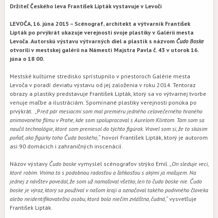
Držiteľ Českého leva František Lipták vystavuje v Levoči
LEVOČA, 16. júna 2015 – Scénograf, architekt a výtvarník František
Lipták po prvýkrát ukazuje verejnosti svoje plastiky v Galérii mesta
Levoča. Autorskú výstavu výtvarných diel a plastík s názvom
Čudo Boske
otvorili v mestskej galérii na Námestí Majstra Pavla č. 43 v utorok 16.
júna o 18 00.
Mestské kultúrne stredisko sprístupnilo v priestoroch Galérie mesta
Levoča v poradí deviatu výstavu od jej založenia v roku 2014. Tentoraz
obrazy a plastiky predstavuje František Lipták, ktorý sa vo výtvarnej tvorbe
venuje maľbe a ilustráciám. Spomínané plastiky verejnosti ponúka po
prvýkrát. „P
red pár mesiacmi som mal premiéru jedného celovečerného hraného
animovaného filmu v Prahe, kde som spolupracoval s Aurelom Klintom. Tam som sa
naučil technológie, ktoré som preniesol do týchto figúrok. Vravel som si, že to skúsim
poňať, ako figúrky toho Čuda boského,
“ hovorí František Lipták, ktorý je autorom
asi 90 domácich i zahraničných inscenácií.
Názov výstavy
Čudo boske
vymyslel scénografov strýko Emil. „
On sleduje veci,
ktoré robím. Vníma to s podobnou radosťou a ľahkosťou s akými ja maľujem. Na
jednej z návštev povedal, že som už namaľoval všetko, len to čudo boske nie. Čudo
boske je výraz, ktorý sa používal v našom kraji a označoval takého podivného človeka
alebo neidentifikovateľnú osobu, ktorá bola niečím zvláštna, čudná
,“ vysvetľuje
František Lipták.