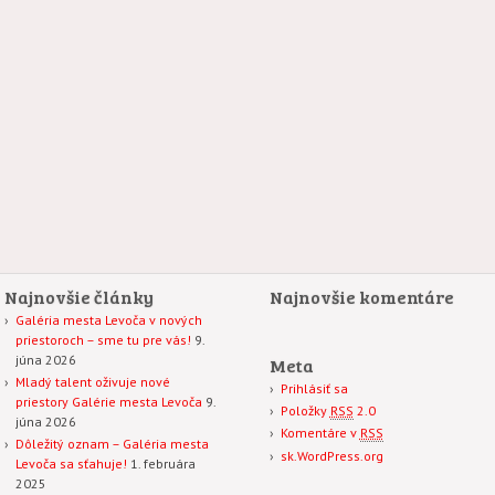
Najnovšie články
Najnovšie komentáre
Galéria mesta Levoča v nových
priestoroch – sme tu pre vás!
9.
júna 2026
Meta
Mladý talent oživuje nové
Prihlásiť sa
priestory Galérie mesta Levoča
9.
Položky
RSS
2.0
júna 2026
Komentáre v
RSS
Dôležitý oznam – Galéria mesta
sk.WordPress.org
Levoča sa sťahuje!
1. februára
2025