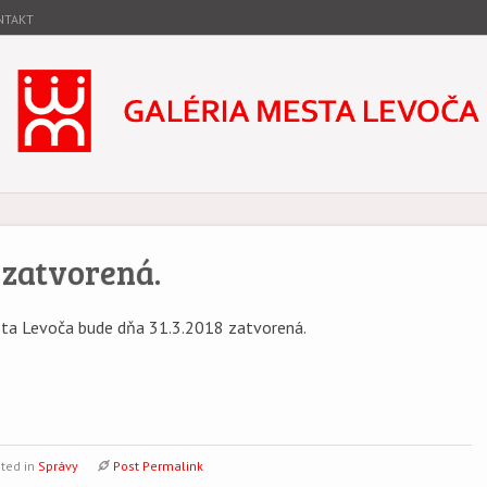
NTAKT
ta Levoča
stóriou.
8 zatvorená.
ta Levoča bude dňa 31.3.2018 zatvorená.
ted in
Správy
Post Permalink