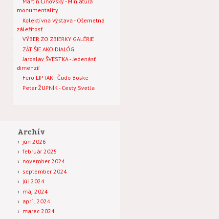
Martin Činovský - Miniatúra
monumentality
Kolektívna výstava - Ošemetná
záležitosť
VÝBER ZO ZBIERKY GALÉRIE
ZÁTIŠIE AKO DIALÓG
Jaroslav ŠVESTKA - Jedenásť
dimenzií
Fero LIPTÁK - Čudo Boske
Peter ŽUPNÍK - Cesty Svetla
Archív
jún 2026
február 2025
november 2024
september 2024
júl 2024
máj 2024
apríl 2024
marec 2024