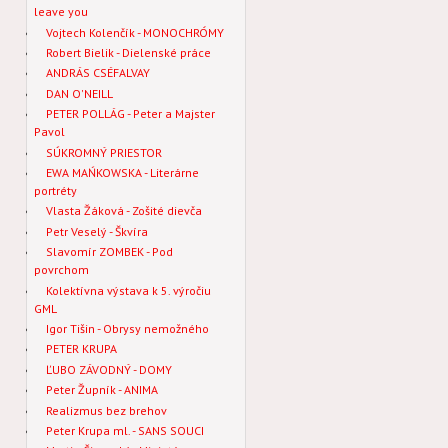
leave you
Vojtech Kolenčík - MONOCHRÓMY
Robert Bielik - Dielenské práce
ANDRÁS CSÉFALVAY
DAN O'NEILL
PETER POLLÁG - Peter a Majster
Pavol
SÚKROMNÝ PRIESTOR
EWA MAŃKOWSKA - Literárne
portréty
Vlasta Žáková - Zošité dievča
Petr Veselý - Škvíra
Slavomír ZOMBEK - Pod
povrchom
Kolektívna výstava k 5. výročiu
GML
Igor Tišin - Obrysy nemožného
PETER KRUPA
ĽUBO ZÁVODNÝ - DOMY
Peter Župník - ANIMA
Realizmus bez brehov
Peter Krupa ml. - SANS SOUCI