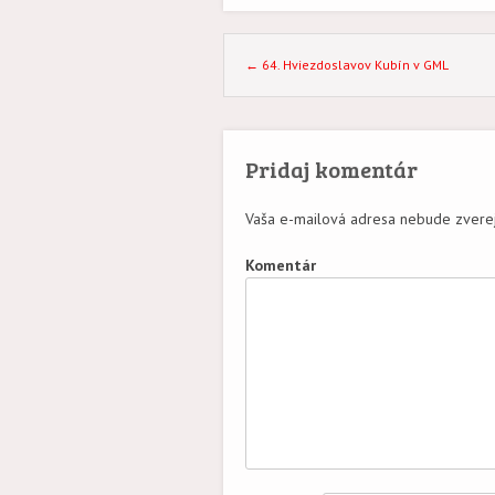
Post navigation
←
64. Hviezdoslavov Kubín v GML
Pridaj komentár
Vaša e-mailová adresa nebude zvere
Komentár