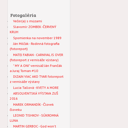
Fotogaléria
Večer(a) s múzami
Slavomír ZOMBEK -ČERVENÝ
KRUH
Spomienka na november 1989
Ján Milčák - Rodinná fotografia
(fotoreport)
MATEJ FABIAN - CARNIVAL IS OVER
(fotoreport z vernisáže výstavy)
" MY A ONI" vernisáž Ján Frančák
a Juraj Toman-#10
DIZAJN VIAC AKO TVAR fotoreport
z vernisáže výstavy
Lucia Tallová - KVETY A MORE
ABSOLVENTSKÁ VÝSTAVA ZUŠ
2016
MAREK ORMANDÍK - Človek
človeku
LEONID TISHKOV - SÚKROMNÁ
LUNA
MARTIN GERBOC - God won't