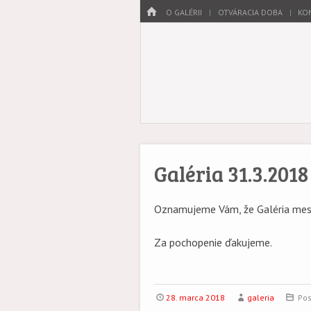
Menu
HOME
SKIP TO CONTENT
O GALÉRII
OTVÁRACIA DOBA
KO
Galéria mes
Umenie zovreté hi
Galéria 31.3.201
Oznamujeme Vám, že Galéria mes
Za pochopenie ďakujeme.
28. marca 2018
galeria
Pos