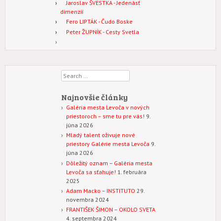
Jaroslav ŠVESTKA - Jedenásť
dimenzií
Fero LIPTÁK - Čudo Boske
Peter ŽUPNÍK - Cesty Svetla
Search
Najnovšie články
Galéria mesta Levoča v nových
priestoroch – sme tu pre vás!
9.
júna 2026
Mladý talent oživuje nové
priestory Galérie mesta Levoča
9.
júna 2026
Dôležitý oznam – Galéria mesta
Levoča sa sťahuje!
1. februára
2025
Adam Macko – INSTITUTO
29.
novembra 2024
FRANTIŠEK ŠIMON – OKOLO SVETA
4. septembra 2024