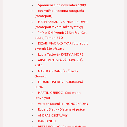
Spomienka na november 1989
Ján Milčák - Rodinná fotografia
(fotoreport)
MATEJ FABIAN - CARNIVAL IS OVER
(fotoreport z vernisáže výstavy)
" MY A ONI" vernisáž Ján Frančák
a Juraj Toman-#10
DIZAJN VIAC AKO TVAR fotoreport
z vernisáže výstavy
Lucia Tallová - KVETY A MORE
ABSOLVENTSKÁ VÝSTAVA ZUŠ
2016
MAREK ORMANDÍK - Človek
človeku
LEONID TISHKOV - SÚKROMNÁ
LUNA
MARTIN GERBOC - God won't
leave you
Vojtech Kolenčík - MONOCHRÓMY
Robert Bielik - Dielenské práce
ANDRÁS CSÉFALVAY
DAN O'NEILL
PETER POLLÁG - Peter a Majster