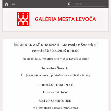
HOME
Menu
Search
SKIP TO CONTENT
Galéria mesta Levoča
Umenie zovreté históriou.
JEDENÁSŤ DIMENZIÍ – Jaroslav Švestka |
vernisáž 30.4.2015 o 18.00
Mestské kultúrne stredisko mesta Levoča a autor
Jaroslav Švestka
Pozývajú Vás a Vasich priateľov na vernisáž výstavy
JEDENÁSŤ DIMENZIÍ,
ktorá sa uskutoční
30.4.2015 O 18:00 HOD.
v priestoroch
Galérie Mesta Levoča