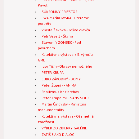
Pavol
SÚKROMNÝ PRIESTOR
EWA MAŃKOWSKA - Literárne
portréty
Vlasta Žáková - Zošité dievča
Petr Veselý - Škvíra
Slavomír ZOMBEK - Pod
povrchom
Kolektívna výstava k 5. výročiu
GML
Igor Tišin - Obrysy nemožného
PETER KRUPA
ĽUBO ZÁVODNÝ - DOMY
Peter Župník - ANIMA
Realizmus bez brehov
Peter Krupa ml. - SANS SOUCI
Martin Činovský - Miniatúra
monumentality
Kolektívna výstava - Ošemetná
záležitosť
VÝBER ZO ZBIERKY GALÉRIE
ZÁTIŠIE AKO DIALÓG