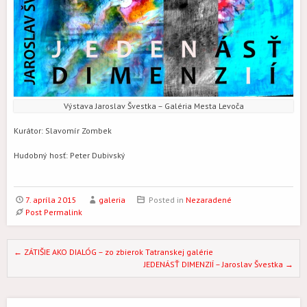
Výstava Jaroslav Švestka – Galéria Mesta Levoča
Kurátor: Slavomír Zombek
Hudobný hosť: Peter Dubivský
7. apríla 2015
galeria
Posted in
Nezaradené
Post Permalink
Post navigation
←
ZÁTIŠIE AKO DIALÓG – zo zbierok Tatranskej galérie
JEDENÁSŤ DIMENZIÍ – Jaroslav Švestka
→