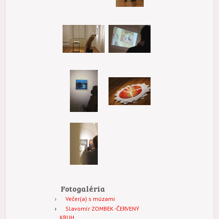
Fotogaléria
Večer(a) s múzami
Slavomír ZOMBEK -ČERVENÝ
KRUH