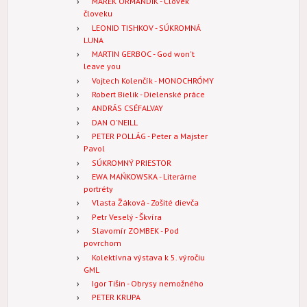
MAREK ORMANDÍK - Človek
človeku
LEONID TISHKOV - SÚKROMNÁ
LUNA
MARTIN GERBOC - God won't
leave you
Vojtech Kolenčík - MONOCHRÓMY
Robert Bielik - Dielenské práce
ANDRÁS CSÉFALVAY
DAN O'NEILL
PETER POLLÁG - Peter a Majster
Pavol
SÚKROMNÝ PRIESTOR
EWA MAŃKOWSKA - Literárne
portréty
Vlasta Žáková - Zošité dievča
Petr Veselý - Škvíra
Slavomír ZOMBEK - Pod
povrchom
Kolektívna výstava k 5. výročiu
GML
Igor Tišin - Obrysy nemožného
PETER KRUPA