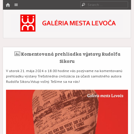
HOME
Menu
Search
SKIP TO CONTENT
Galéria mesta Levoča
Umenie zovreté históriou.
Komentovaná prehliadka výstavy Rudolfa
Sikoru
V utorok 21. mája 2024 o 18.00 hodine vás pozývame na komentovanú
prehliadku výstavy Treťotriedna civilizácia za účasti samotného autora
Rudolfa Sikoru.Vstup voľný. Tešíme sa na vás!