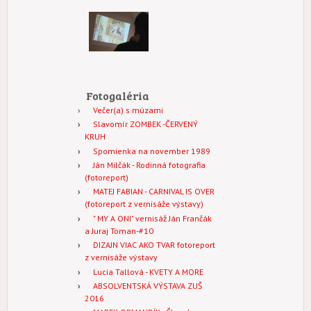
Fotogaléria
Večer(a) s múzami
Slavomír ZOMBEK -ČERVENÝ
KRUH
Spomienka na november 1989
Ján Milčák - Rodinná fotografia
(fotoreport)
MATEJ FABIAN - CARNIVAL IS OVER
(fotoreport z vernisáže výstavy)
" MY A ONI" vernisáž Ján Frančák
a Juraj Toman-#10
DIZAJN VIAC AKO TVAR fotoreport
z vernisáže výstavy
Lucia Tallová - KVETY A MORE
ABSOLVENTSKÁ VÝSTAVA ZUŠ
2016