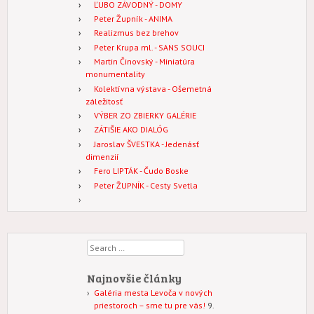
ĽUBO ZÁVODNÝ - DOMY
Peter Župník - ANIMA
Realizmus bez brehov
Peter Krupa ml. - SANS SOUCI
Martin Činovský - Miniatúra
monumentality
Kolektívna výstava - Ošemetná
záležitosť
VÝBER ZO ZBIERKY GALÉRIE
ZÁTIŠIE AKO DIALÓG
Jaroslav ŠVESTKA - Jedenásť
dimenzií
Fero LIPTÁK - Čudo Boske
Peter ŽUPNÍK - Cesty Svetla
Search
Najnovšie články
Galéria mesta Levoča v nových
priestoroch – sme tu pre vás!
9.