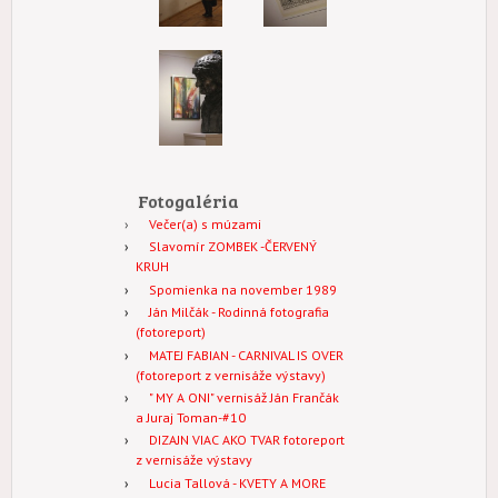
Fotogaléria
Večer(a) s múzami
Slavomír ZOMBEK -ČERVENÝ
KRUH
Spomienka na november 1989
Ján Milčák - Rodinná fotografia
(fotoreport)
MATEJ FABIAN - CARNIVAL IS OVER
(fotoreport z vernisáže výstavy)
" MY A ONI" vernisáž Ján Frančák
a Juraj Toman-#10
DIZAJN VIAC AKO TVAR fotoreport
z vernisáže výstavy
Lucia Tallová - KVETY A MORE