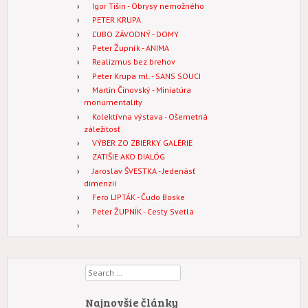
Igor Tišin - Obrysy nemožného
PETER KRUPA
ĽUBO ZÁVODNÝ - DOMY
Peter Župník - ANIMA
Realizmus bez brehov
Peter Krupa ml. - SANS SOUCI
Martin Činovský - Miniatúra
monumentality
Kolektívna výstava - Ošemetná
záležitosť
VÝBER ZO ZBIERKY GALÉRIE
ZÁTIŠIE AKO DIALÓG
Jaroslav ŠVESTKA - Jedenásť
dimenzií
Fero LIPTÁK - Čudo Boske
Peter ŽUPNÍK - Cesty Svetla
Search
Najnovšie články