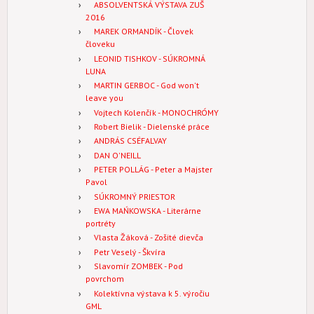
ABSOLVENTSKÁ VÝSTAVA ZUŠ
2016
MAREK ORMANDÍK - Človek
človeku
LEONID TISHKOV - SÚKROMNÁ
LUNA
MARTIN GERBOC - God won't
leave you
Vojtech Kolenčík - MONOCHRÓMY
Robert Bielik - Dielenské práce
ANDRÁS CSÉFALVAY
DAN O'NEILL
PETER POLLÁG - Peter a Majster
Pavol
SÚKROMNÝ PRIESTOR
EWA MAŃKOWSKA - Literárne
portréty
Vlasta Žáková - Zošité dievča
Petr Veselý - Škvíra
Slavomír ZOMBEK - Pod
povrchom
Kolektívna výstava k 5. výročiu
GML