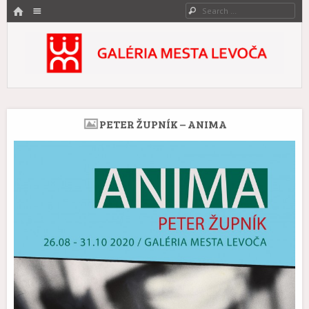
HOME
Menu
Search
SKIP TO CONTENT
Galéria mesta Levoča
Umenie zovreté históriou.
PETER ŽUPNÍK – ANIMA