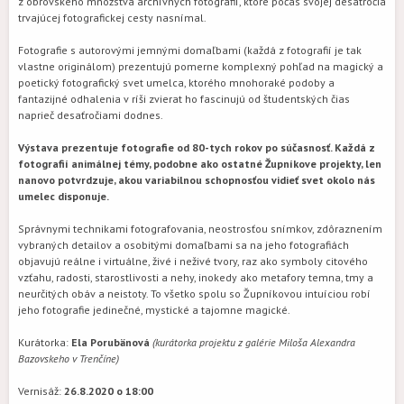
z obrovského množstva archívnych fotografií, ktoré počas svojej desaťročia
trvajúcej fotografickej cesty nasnímal.
Fotografie s autorovými jemnými domaľbami (každá z fotografií je tak
vlastne originálom) prezentujú pomerne komplexný pohľad na magický a
poetický fotografický svet umelca, ktorého mnohoraké podoby a
fantazijné odhalenia v ríši zvierat ho fascinujú od študentských čias
naprieč desaťročiami dodnes.
Výstava prezentuje fotografie od 80-tych rokov po súčasnosť. Každá z
fotografií animálnej témy, podobne ako ostatné Župníkove projekty, len
nanovo potvrdzuje, akou variabilnou schopnosťou vidieť svet okolo nás
umelec disponuje.
Správnymi technikami fotografovania, neostrosťou snímkov, zdôraznením
vybraných detailov a osobitými domaľbami sa na jeho fotografiách
objavujú reálne i virtuálne, živé i neživé tvory, raz ako symboly citového
vzťahu, radosti, starostlivosti a nehy, inokedy ako metafory temna, tmy a
neurčitých obáv a neistoty. To všetko spolu so Župníkovou intuíciou robí
jeho fotografie jedinečné, mystické a tajomne magické.
Kurátorka:
Ela Porubänová
(kurátorka projektu z galérie Miloša Alexandra
Bazovskeho v Trenčíne)
Vernisáž:
26.8.2020 o 18:00