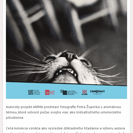
Autorský projekt ANIMA predstaví fotografie Petra Župníka s animálnou
témou, ktoré vytvoril počas svojho viac ako tridsaťročného umeleckého
pôsobenia.
Celá kolekcia vznikla ako výsledok dôkladného hľadania a výberu autora