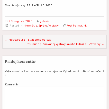
Trvanie výstavy:
26. 8. – 31. 10. 2020
20. augusta 2020
galeria
Posted in
Informácie
,
Správy
,
Výstavy
Post Permalink
Post navigation
←
Piotr Jargusz – Svadobné obrazy
Presunutie plánovanej výstavy Jakuba Milčáka – Zátvorky
→
Pridaj komentár
Vaša e-mailová adresa nebude zverejnená.
Vyžadované polia sú označené
*
Komentár